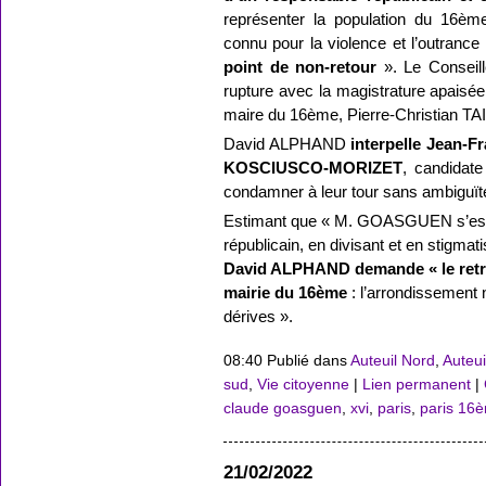
représenter la population du 16è
connu pour la violence et l’outranc
point de non‑retour
». Le Conseill
rupture avec la magistrature apaisé
maire du 16ème, Pierre‑Christian T
David ALPHAND
interpelle Jean-
KOSCIUSCO‑MORIZET
, candidate
condamner à leur tour sans ambiguït
Estimant que « M. GOASGUEN s’est
républicain, en divisant et en stigm
David ALPHAND demande « le retr
mairie du 16ème
: l’arrondissement 
dérives ».
08:40 Publié dans
Auteuil Nord
,
Auteui
sud
,
Vie citoyenne
|
Lien permanent
|
claude goasguen
,
xvi
,
paris
,
paris 16
21/02/2022