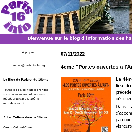
À propos
07/11/2022
contact@paris16info.org
4ème "Portes ouvertes à l'A
La 4ème
Le Blog de Paris et du
16ème
lieu d
Toutes les dates, tous les rendez-
précéde
vous de ce mois-ci et des mois
découvri
précédents dans le 16ème
arrondissement
Dans l
d'accomp
Art et Culture dans le 16ème
parcours
visiteur
Centre Culturel Coréen