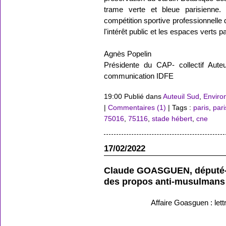
trame verte et bleue parisienne. E
compétition sportive professionnelle 
l'intérêt public et les espaces verts p
Agnès Popelin
Présidente du CAP- collectif Auteu
communication IDFE
19:00 Publié dans
Auteuil Sud
,
Enviro
|
Commentaires (1)
| Tags :
paris
,
par
75016
,
75116
,
stade hébert
,
cne
17/02/2022
Claude GOASGUEN, député-
des propos anti-musulmans
Affaire Goasguen : le