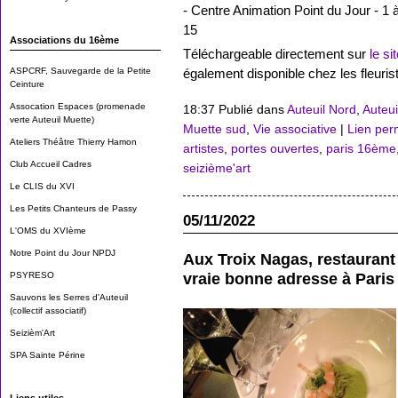
- Centre Animation Point du Jour - 1 
15
Associations du 16ème
Téléchargeable directement sur
le si
ASPCRF, Sauvegarde de la Petite
également disponible chez les fleuris
Ceinture
Assocation Espaces (promenade
18:37 Publié dans
Auteuil Nord
,
Auteui
verte Auteuil Muette)
Muette sud
,
Vie associative
|
Lien pe
Ateliers Théâtre Thierry Hamon
artistes
,
portes ouvertes
,
paris 16ème
Club Accueil Cadres
seizième'art
Le CLIS du XVI
Les Petits Chanteurs de Passy
05/11/2022
L'OMS du XVIème
Notre Point du Jour NPDJ
Aux Troix Nagas, restaurant
PSYRESO
vraie bonne adresse à Pari
Sauvons les Serres d'Auteuil
(collectif associatif)
Seizièm'Art
SPA Sainte Périne