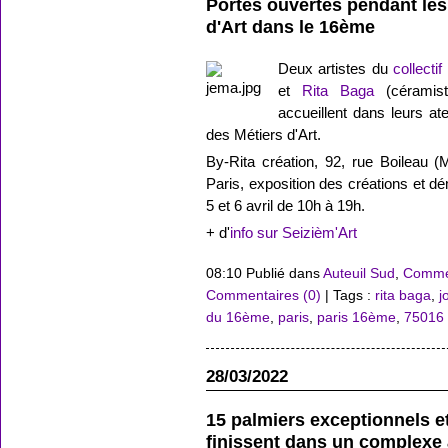
Portes ouvertes pendant le
d'Art dans le 16ème
Deux artistes du
collecti
et
Rita Baga
(céramist
accueillent dans leurs a
des Métiers d'Art.
By-Rita création, 92, rue Boileau 
Paris, exposition des créations et dé
5 et 6 avril de 10h à 19h.
+ d'
info sur Seizièm'Art
08:10 Publié dans
Auteuil Sud
,
Commer
Commentaires (0)
| Tags :
rita baga
,
j
du 16ème
,
paris
,
paris 16ème
,
75016
28/03/2022
15 palmiers exceptionnels et
finissent dans un complexe