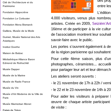
des prop
Cité de l'Architecture et du
entre les
Patrimoine
L'éditio
Fondation Hippocrène
4.000 visiteurs, venus plus nombreu
Fondation Le Corbusier
artistes. Créée en 2009,
SeizièmʼArt
Fondation Mona Bismarck
16ème et de participer à la vie cultur
Galliera, Musée de la Mode
de l'association montrent leur souhait
Guimet, Musée National des Arts
savoir-faire avec le public.
Asiatiques
Les portes s'ouvrent également à des
Institut Goethe
de la région parisienne qui souhaiten
Maison de Balzac
Pour cette 4ème saison, plus dʼune 
Médiathèque Alliance Baron
Edmond de Rothschild
photographes, céramistes... accuei
pour partager leur art et leur démarch
Musée Dapper
Musée de la Marine
Les ateliers seront ouverts :
Musée de Radio France
- le 21 novembre de 17h à 22h / verni
Musée du Vin
- le 22 et le 23 novembre de 14h à 2
Musée d'Art Moderne de la Ville de
Pour aider les visiteurs à préparer 
Paris
œuvre de chaque artiste participant 
Musée Marmottan Monet
de visite :
Palais de Tokyo