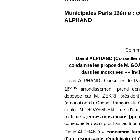
Municipales Paris 16ème : 
ALPHAND
Commu
David ALPHAND (Conseiller d
condamne les propos de M. GO
dans les mosquées » « ind
David ALPHAND, Conseiller de Par
ème
16
arrondissement, prend co
déposée par M. ZEKRI, président d
(émanation du Conseil français du
contre M. GOASGUEN. Lors d'une 
parlé de «
jeunes musulmans [qui 
convoqué le 7 avril prochain au tribu
David ALPHAND «
condamne ferm
d’un responsable républicain
et é