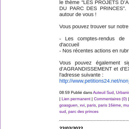
le thème "LES PROJETS D
DU PARC DES PRINCES". N’
autour de vous !
Vous pouvez trouver sur notre 
- Les comptes-rendus de 
d'accueil
- Nos récentes actions en rubr
Vous pouvez également s
d’AGRANDISSEMENT et d’E
l'adresse suivante :
http://www.petitions24.net/no
08:59 Publié dans
Auteuil Sud
,
Urbani
|
Lien permanent
|
Commentaires (0)
|
goasguen
,
xvi
,
paris
,
paris 16ème
,
mu
sud
,
parc des princes
22/02/2022