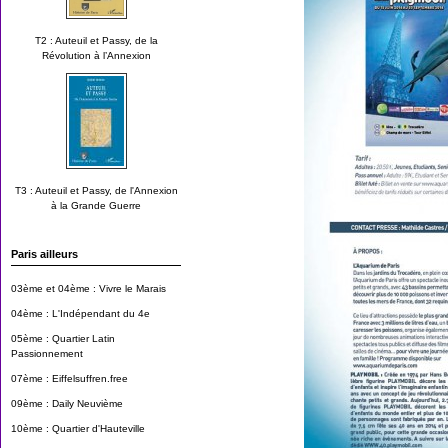
T2 : Auteuil et Passy, de la
Révolution à l’Annexion
T3 : Auteuil et Passy, de l'Annexion
à la Grande Guerre
Paris ailleurs
03ème et 04ème : Vivre le Marais
04ème : L'Indépendant du 4e
05ème : Quartier Latin
Passionnement
07ème : Eiffelsuffren.free
09ème : Daily Neuvième
10ème : Quartier d'Hauteville