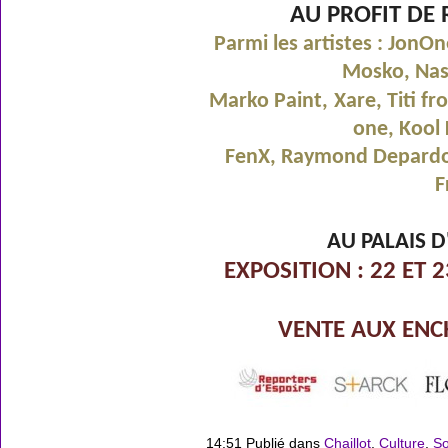
AU PROFIT DE 
Parmi les artistes : JonO
Mosko, Nast
Marko Paint,
Xare, Titi f
one, Kool 
FenX, Raymond Depardon,
F
AU PALAIS D
EXPOSITION : 22 ET 
VENTE AUX ENC
14:51 Publié dans
Chaillot
,
Culture
,
So