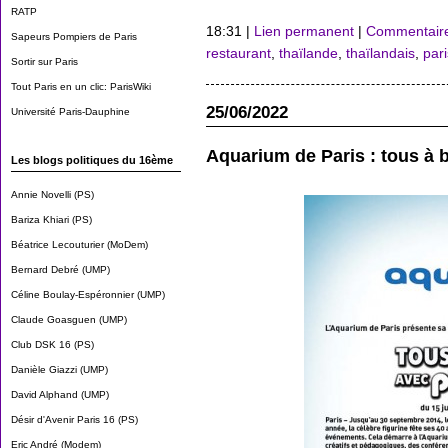
RATP
18:31 |
Lien permanent
|
Commentaire
Sapeurs Pompiers de Paris
restaurant
,
thaïlande
,
thaïlandais
,
pari
Sortir sur Paris
Tout Paris en un clic: ParisWiki
25/06/2022
Université Paris-Dauphine
Aquarium de Paris : tous à 
Les blogs politiques du 16ème
Annie Novelli (PS)
Bariza Khiari (PS)
Béatrice Lecouturier (MoDem)
Bernard Debré (UMP)
Céline Boulay-Espéronnier (UMP)
Claude Goasguen (UMP)
Club DSK 16 (PS)
Danièle Giazzi (UMP)
David Alphand (UMP)
Désir d'Avenir Paris 16 (PS)
Eric André (Modem)