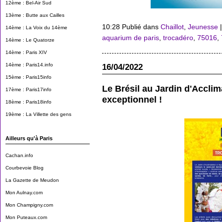
12ème : Bel-Air Sud
13ème : Butte aux Cailles
10:28 Publié dans
Chaillot
,
Jeunesse
14ème : La Voix du 14ème
aquarium de paris
,
trocadéro
,
75016
,
14ème : Le Quatorze
14ème : Paris XIV
14ème : Paris14.info
16/04/2022
15ème : Paris15info
Le Brésil au Jardin d'Accli
17ème : Paris17info
exceptionnel !
18ème : Paris18info
19ème : La Villette des gens
Ailleurs qu'à Paris
Cachan.info
Courbevoie Blog
La Gazette de Meudon
Mon Aulnay.com
Mon Champigny.com
Mon Puteaux.com