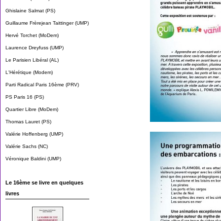
Ghislaine Salmat (PS)
Guillaume Frèrejean Taittinger (UMP)
Hervé Torchet (MoDem)
Laurence Dreyfuss (UMP)
Le Parisien Libéral (AL)
L'Hérétique (Modem)
Parti Radical Paris 16ème (PRV)
PS Paris 16 (PS)
Quartier Libre (MoDem)
Thomas Lauret (PS)
Valérie Hoffenberg (UMP)
Valérie Sachs (NC)
Véronique Baldini (UMP)
Le 16ème se livre en quelques
livres