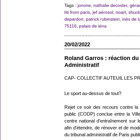
Tags :
jonone
,
nathalie decoster
,
géra
titi from paris
,
jef aérosol
,
noart
,
shuck
depardon
,
patrick rubinstein
,
inès de 
75116
,
palais de iéna
20/02/2022
Roland Garros : réaction du
Administratif
CAP- COLLECTIF AUTEUIL LES P
Le sport au-dessus de tout?
Rejet ce soir des recours contre l
public (CODP) conclue entre la Ville
centre national d'entraînement sur l
afin d'étendre, de rénover et de mo
du tribunal administratif de Paris publ