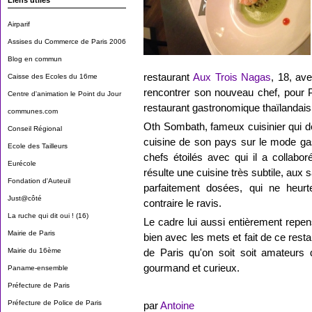
Liens utiles
Airparif
Assises du Commerce de Paris 2006
Blog en commun
restaurant
Aux Trois Nagas
, 18, av
Caisse des Ecoles du 16me
rencontrer son nouveau chef, pour 
Centre d'animation le Point du Jour
restaurant gastronomique thaïlandai
communes.com
Oth Sombath, fameux cuisinier qui dé
Conseil Régional
cuisine de son pays sur le mode ga
Ecole des Tailleurs
chefs étoilés avec qui il a collabo
Eurécole
résulte une cuisine très subtile, aux
Fondation d'Auteuil
parfaitement dosées, qui ne heurt
Just@côté
contraire le ravis.
La ruche qui dit oui ! (16)
Le cadre lui aussi entièrement repen
Mairie de Paris
bien avec les mets et fait de ce res
Mairie du 16ème
de Paris qu'on soit soit amateurs
gourmand et curieux.
Paname-ensemble
Préfecture de Paris
Préfecture de Police de Paris
par
Antoine